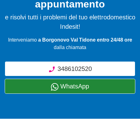
appuntamento
e risolvi tutti i problemi del tuo elettrodomestico
Indesit!
Interveniamo
a Borgonovo Val Tidone entro 24/48 ore
dalla chiamata
3486102520
WhatsApp