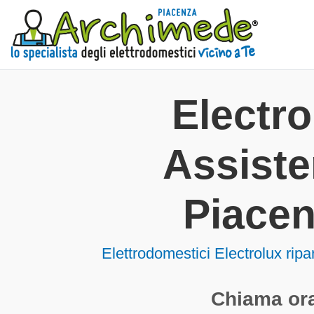
Electro
Assist
Piace
Elettrodomestici
Electrolux rip
Chiama ora