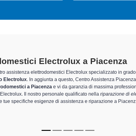
Tecnici Elettrodomestic
preparati
I tecnici specializzati di Centro Assistenza P
provincia per quel che riguarda la sistemazi
i
del corretto funzionamento degli apparecchi.
In più,
i tecnici Electrolux specializzati
di C
elettrodomestici da riparare per farli tornare