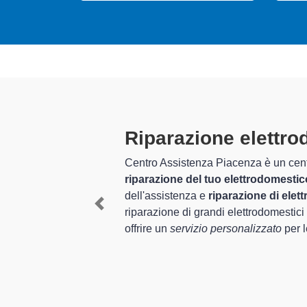
x a Piacenza
x specializzato in grado di offrire un servizio completo per la
entro Assistenza Piacenza è da moltissimi anni nel settore
nzia di massima professionalità ed esperienza per assistenza e
Previous
cato nella
riparazione di elettrodomestici Electrolux
, è in grado d
za e riparazione a Piacenza.