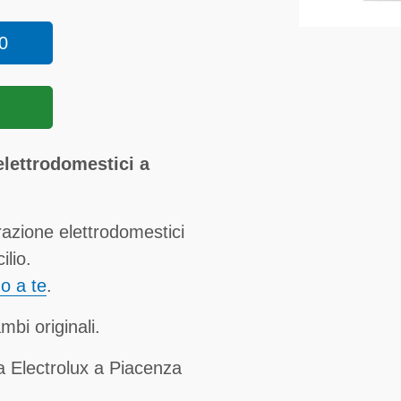
0
elettrodomestici a
razione elettrodomestici
ilio.
no a te
.
mbi originali.
a Electrolux a Piacenza