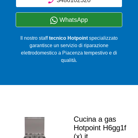
WhatsApp
Il nostro staff
tecnico Hotpoint
specializzato
garantisce un servizio di riparazione
elettrodomestico a Piacenza tempestivo e di
qualità.
Cucina a gas
Hotpoint H6gg1f
(x) it