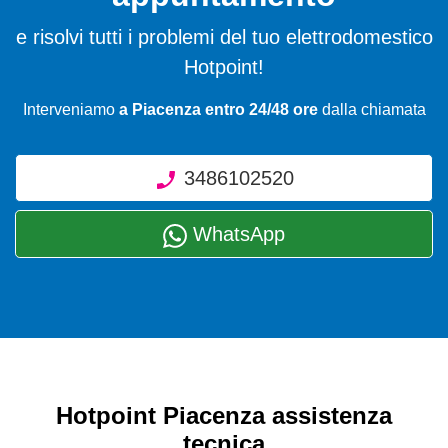
e risolvi tutti i problemi del tuo elettrodomestico
Hotpoint!
Interveniamo
a Piacenza entro 24/48 ore
dalla chiamata
3486102520
WhatsApp
Hotpoint Piacenza assistenza
tecnica