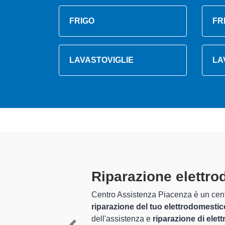
FRIGO
FR
LAVASTOVIGLIE
LA
Tecnici Elettrodo
altamente preparat
to per la
tore
I tecnici specializzati di Centro A
perienza per
Piacentino e provincia per quel c