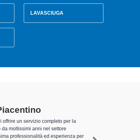
LAVASCIUGA
acentino
specializzati
a pluriennale nel territorio di Castelvetro
mestico Hotpoint a Castelvetro Piacentino
,