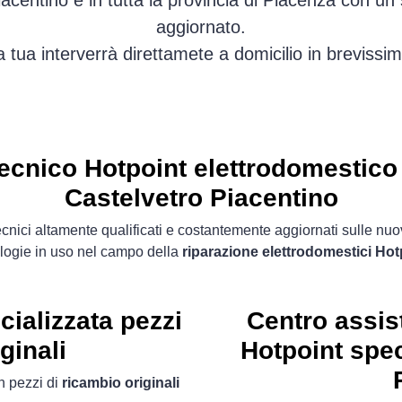
acentino e in tutta la provincia di Piacenza con un
aggiornato.
sa tua interverrà direttamete a domicilio in brevis
ecnico Hotpoint elettrodomestico
Castelvetro Piacentino
cnici altamente qualificati e costantemente aggiornati sulle nu
logie in uso nel campo della
riparazione elettrodomestici Hot
ializzata pezzi
Centro assis
ginali
Hotpoint spec
 pezzi di
ricambio originali