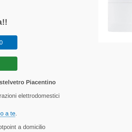
!!
0
stelvetro Piacentino
razioni elettrodomestici
no a te
.
tpoint a domicilio