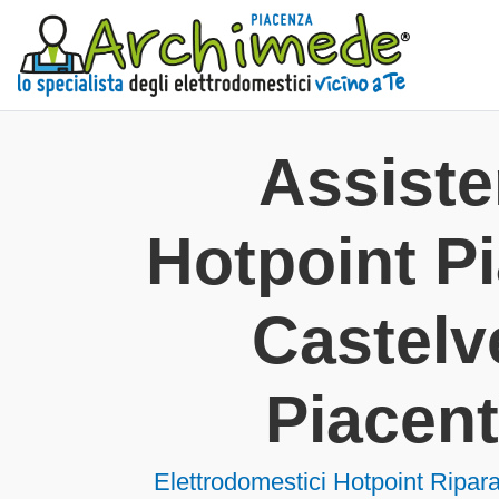
Assist
Hotpoint P
Castelv
Piacent
Elettrodomestici
Hotpoint Ripara