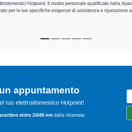
corretto funzionamento degli apparecchi.
zzati
di Centro Assistenza Piacenza sono in grado di fornire inter
arli tornare perfettamente funzionanti e durare a lungo nel tempo.
o un appuntamento
 del tuo elettrodomestico Hotpoint!
acentino entro 24/48 ore
dalla chiamata