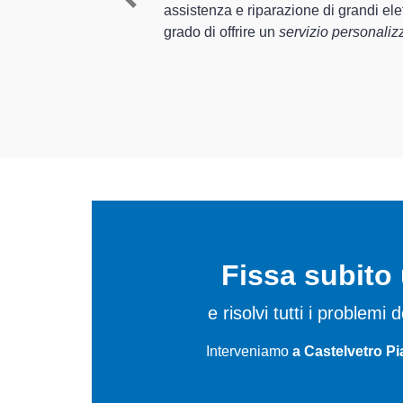
Previous
Hotpoint
, è in
mediante il ripristino rapido del 
In più,
i tecnici Hotpoint speciali
elettrodomestici da riparare per f
Fissa subit
e risolvi tutti i problemi
Interveniamo
a Castelvetro Pi