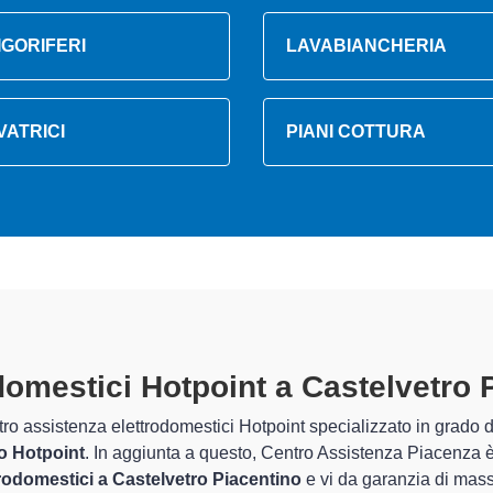
IGORIFERI
LAVABIANCHERIA
VATRICI
PIANI COTTURA
mestici Hotpoint A Castelvetro Pi
i
ssistenza Piacenza sono in grado di garantire al cliente esperienz
he riguarda la sistemazione e la
riparazione del tuo elettrodo