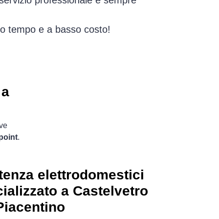
 servizio professionale e sempre
simo tempo e a basso costo!
 a
ove
point
.
tenza elettrodomestici
ializzato a Castelvetro
Piacentino