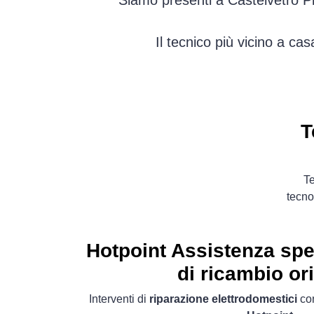
Siamo presenti a Castelvetro Pi
Il tecnico più vicino a ca
T
Te
tecno
Hotpoint Assistenza spec
di ricambio ori
Interventi di
riparazione elettrodomestici
con