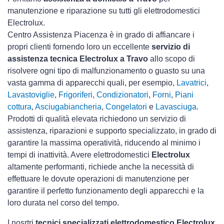
manutenzione e riparazione su tutti gli elettrodomestici
Electrolux.
Centro Assistenza Piacenza è in grado di affiancare i
propri clienti fornendo loro un eccellente
servizio di
assistenza tecnica Electrolux a Travo
allo scopo di
risolvere ogni tipo di malfunzionamento o guasto su una
vasta gamma di apparecchi quali, per esempio,
Lavatrici
,
Lavastoviglie
,
Frigoriferi
,
Condizionatori
,
Forni
,
Piani
cottura
,
Asciugabiancheria
,
Congelatori
e
Lavasciuga
.
Prodotti di qualità elevata richiedono un servizio di
assistenza, riparazioni e supporto specializzato, in grado di
garantire la massima operatività, riducendo al minimo i
tempi di inattività. Avere elettrodomestici
Electrolux
altamente performanti, richiede anche la necessità di
effettuare le dovute operazioni di manutenzione per
garantire il perfetto funzionamento degli apparecchi e la
loro durata nel corso del tempo.
I nosrtri
tecnici specializzati elettrodomestico Electrolux