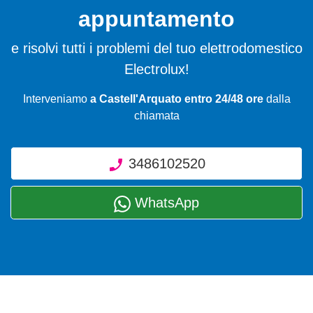
appuntamento
e risolvi tutti i problemi del tuo elettrodomestico
Electrolux!
Interveniamo
a Castell'Arquato entro 24/48 ore
dalla
chiamata
3486102520
WhatsApp