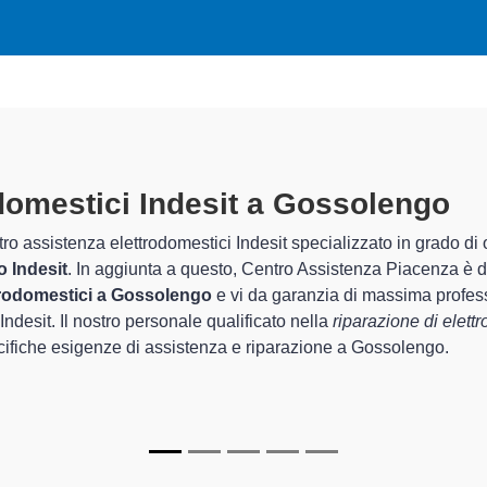
odomestici Indesit A Gossolengo
sp
ntro Assistenza Piacenza sono in grado di garantire al cliente es
rda la sistemazione e la
riparazione del tuo elettrodomestico
egli apparecchi.
alizzati
di Centro Assistenza Piacenza sono in grado di fornire in
 perfettamente funzionanti e durare a lungo nel tempo.