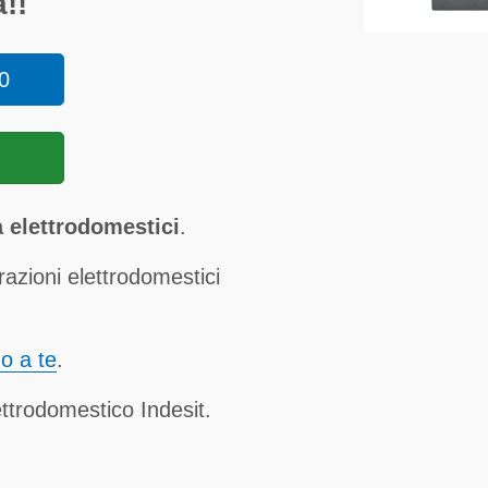
!!
0
 elettrodomestici
.
razioni elettrodomestici
no a te
.
ettrodomestico Indesit.