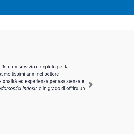
ecializzati altamente
perienza pluriennale nel territorio di Gossolengo e
 Indesit a Gossolengo
, mediante il ripristino rapido
Next
terventi di diverse tipologie sugli elettrodomestici