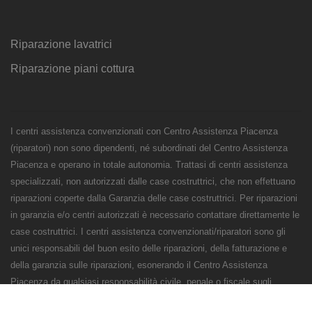
Riparazione lavatrici
Riparazione piani cottura
I centri assistenza convenzionati con Centro Assistenza Piacenza
(riparatori) non sono dipendenti, né subordinati del Centro Assistenza
Piacenza e operano in totale autonomia. Trattasi di centri assistenza
specializzati, non autorizzati dalle case costruttrici, che non effettuano
riparazioni coperte dalla Garanzia delle case costruttrici. Per riparazioni
in garanzia e/o centri autorizzati è necessario contattare direttamente le
case costruttrici. I centri assistenza convenzionati/riparatori sono gli
unici responsabili del buon esito delle riparazioni, della fatturazione e
della garanzia sulle riparazioni, esonerando il Centro Assistenza
Piacenza da qualsiasi responsabilità civile, penale o fiscale sugli
interventi e sulle riparazioni.