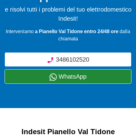
e risolvi tutti i problemi del tuo elettrodomestico
Indesit!
Interveniamo
a Pianello Val Tidone entro 24/48 ore
dalla
chiamata
3486102520
WhatsApp
Indesit Pianello Val Tidone