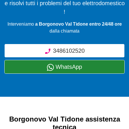
e risolvi tutti i problemi del tuo elettrodomestico
!
Interveniamo
a Borgonovo Val Tidone entro 24/48 ore
dalla chiamata
3486102520
WhatsApp
Borgonovo Val Tidone assistenza
tecnica