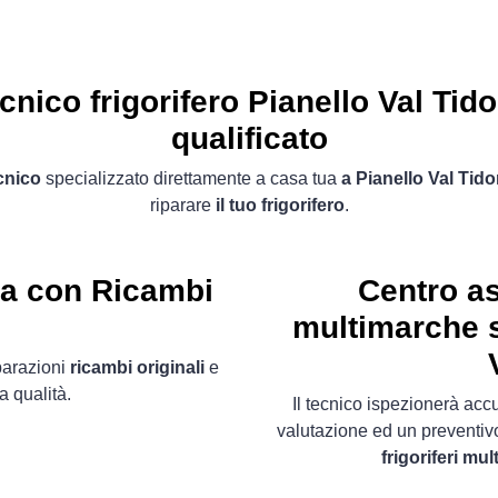
cnico frigorifero Pianello Val Tid
qualificato
cnico
specializzato direttamente a casa tua
a Pianello Val Tid
riparare
il tuo frigorifero
.
ta con Ricambi
Centro as
multimarche s
parazioni
ricambi originali
e
a qualità.
Il tecnico ispezionerà acc
valutazione ed un preventiv
frigoriferi mu