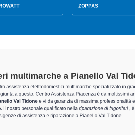
ROWATT
ZOPPAS
riferi Multimarche A Pianello Val 
 Centro Assistenza Piacenza sono in grado di garantire al cliente 
el che riguarda la sistemazione e la
riparazione del tuo frigor
onamento degli apparecchi.
zati
di Centro Assistenza Piacenza sono in grado di fornire interve
 perfettamente funzionanti e durare a lungo nel tempo.