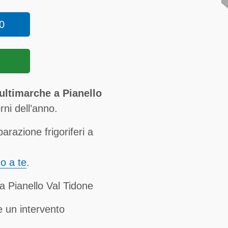
0
multimarche a Pianello
orni dell’anno.
parazione frigoriferi a
no a te
.
za Pianello Val Tidone
 un intervento