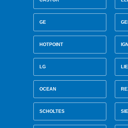
GE
GE
HOTPOINT
IG
LG
LI
OCEAN
RE
SCHOLTES
SI