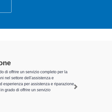
Tidone
specializzati altamente
esperienza pluriennale nel territorio di Pianello Val
ifero a Pianello Val Tidone
, mediante il ripristino
Next
nti di diverse tipologie sugli elettrodomestici da