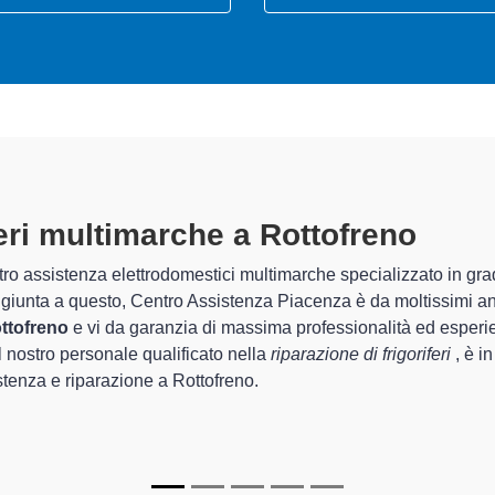
feri Multimarche A Rottofreno
speci
tro Assistenza Piacenza sono in grado di garantire al cliente espe
rda la sistemazione e la
riparazione del tuo frigorifero a Rott
chi.
di Centro Assistenza Piacenza sono in grado di fornire interventi
rfettamente funzionanti e durare a lungo nel tempo.