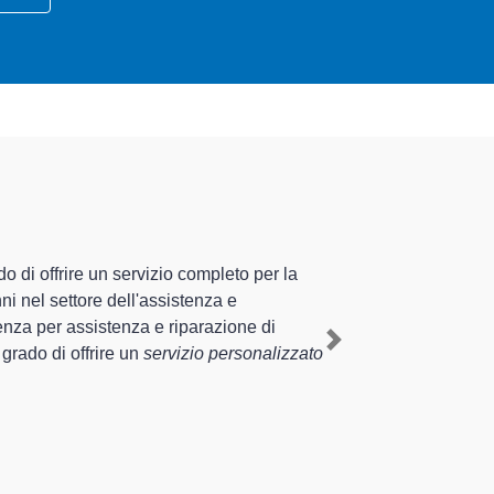
alizzati altamente preparati
rienza pluriennale nel territorio di Rottofreno e
ofreno
, mediante il ripristino rapido del corretto
Next
 di diverse tipologie sugli elettrodomestici da