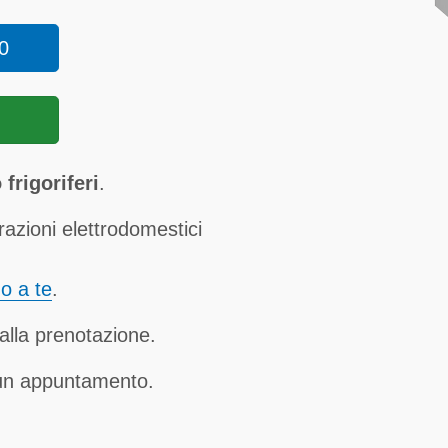
0
frigoriferi
.
razioni elettrodomestici
no a te
.
alla prenotazione.
 un appuntamento.