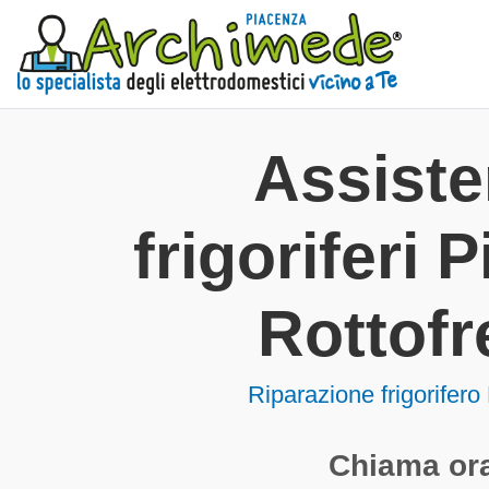
Assist
frigoriferi 
Rottofr
Riparazione frigorifero
Chiama ora