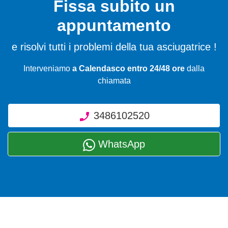
Fissa subito un
appuntamento
e risolvi tutti i problemi della tua asciugatrice !
Interveniamo
a Calendasco entro 24/48 ore
dalla
chiamata
3486102520
WhatsApp