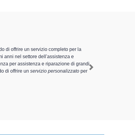
cializzati altamente
erienza pluriennale nel territorio di Pontenure e
Pontenure
, mediante il ripristino rapido del corretto
Next
 di diverse tipologie sugli elettrodomestici da