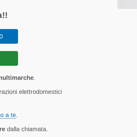
!!
0
 multimarche
.
razioni elettrodomestici
no a te
.
re
dalla chiamata.