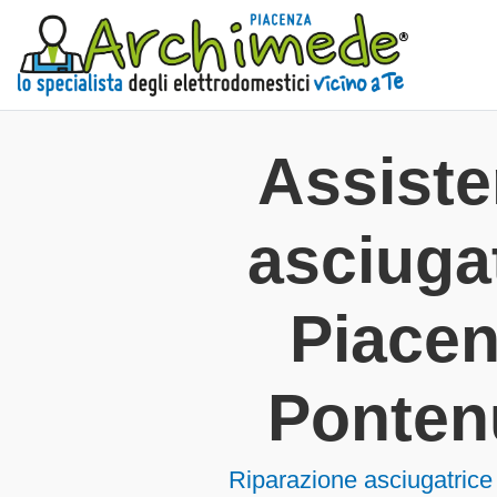
Assist
asciugat
Piace
Ponten
Riparazione asciugatrice