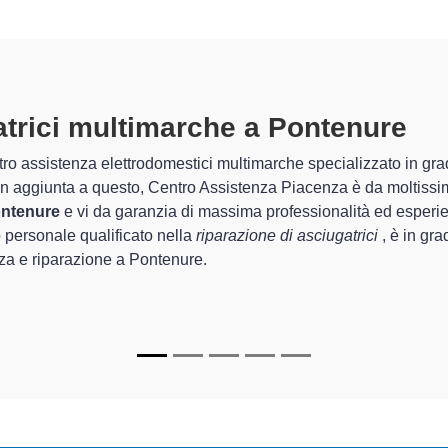
atrici Multimarche A Pontenure
spe
ntro Assistenza Piacenza sono in grado di garantire al cliente esp
rda la sistemazione e la
riparazione della tua asciugatrice a 
chi.
di Centro Assistenza Piacenza sono in grado di fornire interventi
rfettamente funzionanti e durare a lungo nel tempo.