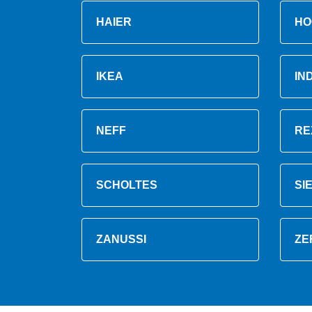
HAIER
HO
IKEA
IN
NEFF
RE
SCHOLTES
SI
ZANUSSI
ZE