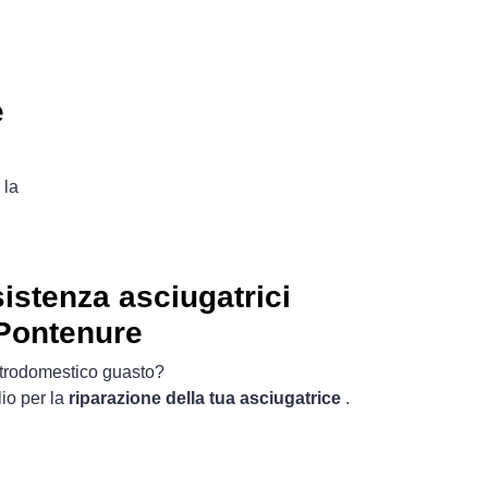
e
 la
istenza asciugatrici
Pontenure
ttrodomestico guasto?
io per la
riparazione della tua asciugatrice
.