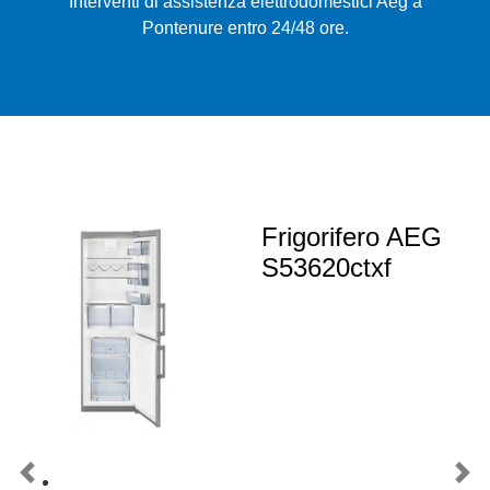
Interventi di assistenza elettrodomestici Aeg a
Pontenure entro 24/48 ore.
Frigorifero AEG
S53620ctxf
Previous
Nex