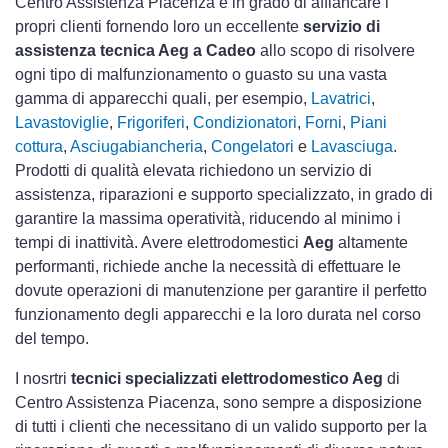
Centro Assistenza Piacenza è in grado di affiancare i
propri clienti fornendo loro un eccellente
servizio di
assistenza tecnica Aeg a Cadeo
allo scopo di risolvere
ogni tipo di malfunzionamento o guasto su una vasta
gamma di apparecchi quali, per esempio,
Lavatrici
,
Lavastoviglie
,
Frigoriferi
,
Condizionatori
,
Forni
,
Piani
cottura
,
Asciugabiancheria
,
Congelatori
e
Lavasciuga
.
Prodotti di qualità elevata richiedono un servizio di
assistenza, riparazioni e supporto specializzato, in grado di
garantire la massima operatività, riducendo al minimo i
tempi di inattività. Avere elettrodomestici
Aeg
altamente
performanti, richiede anche la necessità di effettuare le
dovute operazioni di manutenzione per garantire il perfetto
funzionamento degli apparecchi e la loro durata nel corso
del tempo.
I nosrtri
tecnici specializzati elettrodomestico Aeg
di
Centro Assistenza Piacenza, sono sempre a disposizione
di tutti i clienti che necessitano di un valido supporto per la