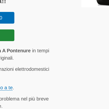
!!
0
a A Pontenure
in tempi
ginali.
razioni elettrodomestici
no a te
.
 problema nel più breve
e.