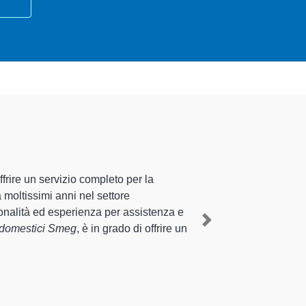
izzati altamente preparati
enza pluriennale nel territorio di Pontenure e
meg a Pontenure
, mediante il ripristino rapido
Next
enti di diverse tipologie sugli elettrodomestici