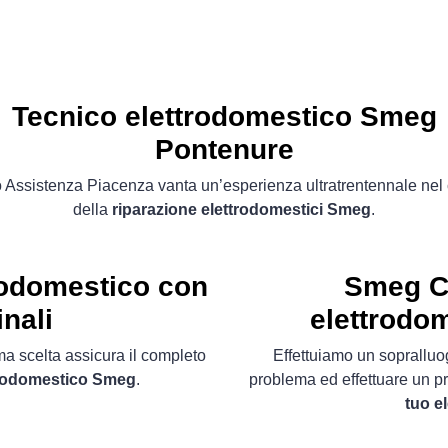
Tecnico elettrodomestico Smeg
Pontenure
 Assistenza Piacenza vanta un’esperienza ultratrentennale ne
della
riparazione elettrodomestici Smeg
.
rodomestico con
Smeg C
nali
elettrodo
ima scelta assicura il completo
Effettuiamo un soprallu
ttrodomestico Smeg
.
problema ed effettuare un p
tuo e