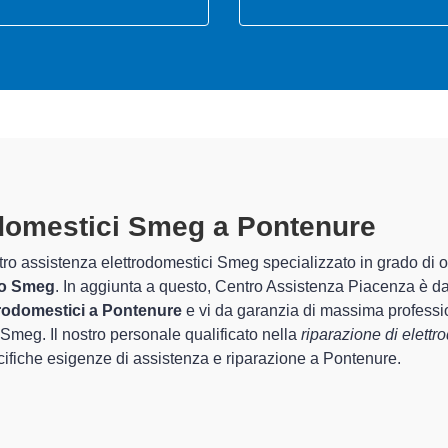
domestici Smeg A Pontenure
special
o Assistenza Piacenza sono in grado di garantire al cliente esperi
 la sistemazione e la
riparazione del tuo elettrodomestico S
i apparecchi.
zati
di Centro Assistenza Piacenza sono in grado di fornire interv
rfettamente funzionanti e durare a lungo nel tempo.