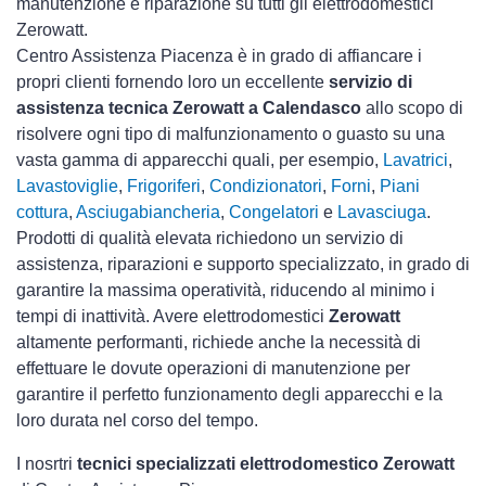
manutenzione e riparazione su tutti gli elettrodomestici
Zerowatt.
Centro Assistenza Piacenza è in grado di affiancare i
propri clienti fornendo loro un eccellente
servizio di
assistenza tecnica Zerowatt a Calendasco
allo scopo di
risolvere ogni tipo di malfunzionamento o guasto su una
vasta gamma di apparecchi quali, per esempio,
Lavatrici
,
Lavastoviglie
,
Frigoriferi
,
Condizionatori
,
Forni
,
Piani
cottura
,
Asciugabiancheria
,
Congelatori
e
Lavasciuga
.
Prodotti di qualità elevata richiedono un servizio di
assistenza, riparazioni e supporto specializzato, in grado di
garantire la massima operatività, riducendo al minimo i
tempi di inattività. Avere elettrodomestici
Zerowatt
altamente performanti, richiede anche la necessità di
effettuare le dovute operazioni di manutenzione per
garantire il perfetto funzionamento degli apparecchi e la
loro durata nel corso del tempo.
I nosrtri
tecnici specializzati elettrodomestico Zerowatt