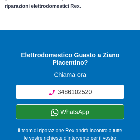
riparazioni elettrodomestici Rex
.
Elettrodomestico Guasto
a Ziano
Piacentino?
Chiama ora
3486102520
WhatsApp
Il team di riparazione Rex andrà incontro a tutte
le vostre richieste d'intervento per il vostro