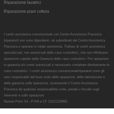
Riparazione lavatrici
Riparazione piani cottura
I centri assistenza convenzionati con Centro Assistenza Piacenza
(riparatori) non sono dipendenti, né subordinati del Centro Assistenza
Piacenza e operano in totale autonomia. Trattasi di centri assistenza
specializzati, non autorizzati dalle case costruttrici, che non effettuano
riparazioni coperte dalla Garanzia delle case costruttrici. Per riparazioni
in garanzia e/o centri autorizzati è necessario contattare direttamente le
case costruttrici. I centri assistenza convenzionati/riparatori sono gli
unici responsabili del buon esito delle riparazioni, della fatturazione e
della garanzia sulle riparazioni, esonerando il Centro Assistenza
Piacenza da qualsiasi responsabilità civile, penale o fiscale sugli
interventi e sulle riparazioni.
Numeri Primi Srl - P.IVA e CF 11621120960