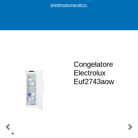
elettrodomestico.
Congelatore
Electrolux
Euf2743aow
Previous
Nex