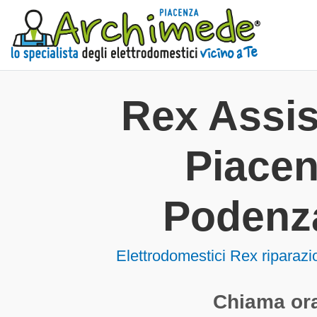
Rex Assi
Piace
Podenz
Elettrodomestici
Rex riparaz
Chiama ora