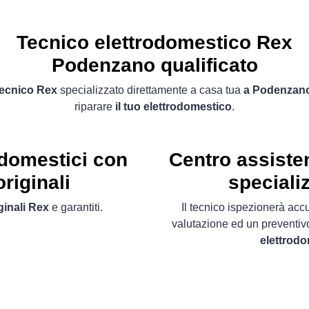
Tecnico elettrodomestico Rex
Podenzano qualificato
tecnico Rex
specializzato direttamente a casa tua
a Podenzan
riparare
il tuo elettrodomestico
.
odomestici con
Centro assiste
riginali
speciali
ginali Rex
e garantiti.
Il tecnico ispezionerà acc
valutazione ed un preventiv
elettrod