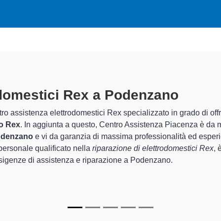
ettrodomestici Rex A Podenzano
sp
i di Centro Assistenza Piacenza sono in grado di garantire al cli
e riguarda la sistemazione e la
riparazione del tuo elettrodo
o degli apparecchi.
pecializzati
di Centro Assistenza Piacenza sono in grado di fornir
nare perfettamente funzionanti e durare a lungo nel tempo.