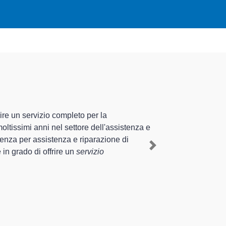
ecializzati altamente preparati
ente esperienza pluriennale nel territorio di Podenzano e
mestico Rex a Podenzano
, mediante il ripristino rapido del
Next
e interventi di diverse tipologie sugli elettrodomestici da