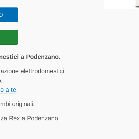
0
mestici a Podenzano
.
razione elettrodomestici
o.
no a te
.
mbi originali.
enza Rex a Podenzano