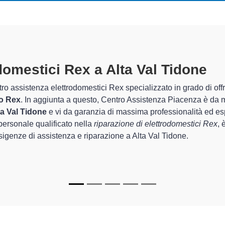
ttrodomestici Rex A Alta Val Tido
i di Centro Assistenza Piacenza sono in grado di garantire al clie
che riguarda la sistemazione e la
riparazione del tuo elettrodo
unzionamento degli apparecchi.
pecializzati
di Centro Assistenza Piacenza sono in grado di fornir
nare perfettamente funzionanti e durare a lungo nel tempo.