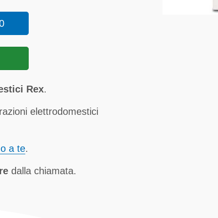
0
estici Rex
.
razioni elettrodomestici
no a te
.
re
dalla chiamata.