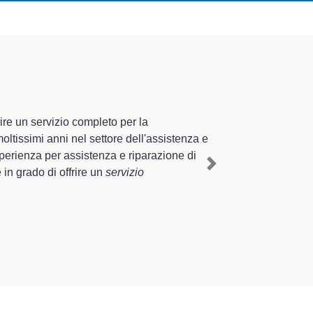
ne
specializzati altamente
nte esperienza pluriennale nel territorio di Alta Val Tidone
mestico Rex a Alta Val Tidone
, mediante il ripristino
Next
e interventi di diverse tipologie sugli elettrodomestici da