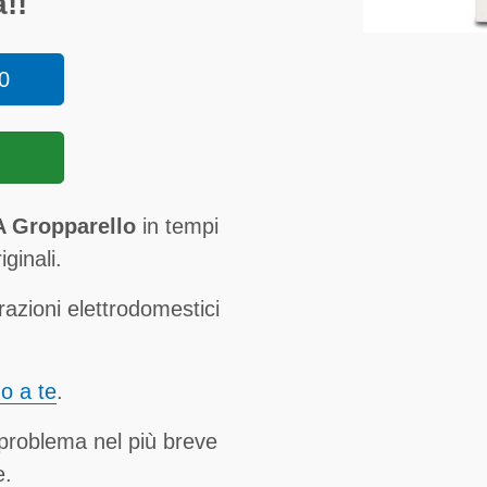
!!
0
A Gropparello
in tempi
ginali.
razioni elettrodomestici
no a te
.
 problema nel più breve
e.