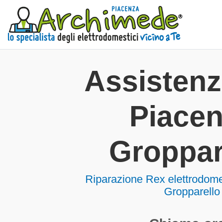
Assisten
Piace
Groppar
Riparazione Rex elettrodome
Gropparello