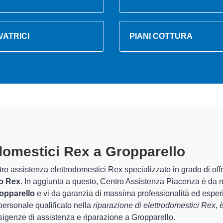
VATRICI
PIANI COTTURA
rodomestici Rex A Gropparello
spe
 Centro Assistenza Piacenza sono in grado di garantire al cliente 
guarda la sistemazione e la
riparazione del tuo elettrodomest
gli apparecchi.
alizzati
di Centro Assistenza Piacenza sono in grado di fornire in
 perfettamente funzionanti e durare a lungo nel tempo.