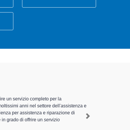
cializzati altamente preparati
esperienza pluriennale nel territorio di Gropparello e
ico Rex a Gropparello
, mediante il ripristino rapido del
Next
terventi di diverse tipologie sugli elettrodomestici da