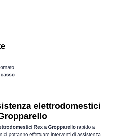
te
iornato
incasso
istenza elettrodomestici
Gropparello
lettrodomestici Rex a Gropparello
rapido a
cnici potranno effettuare interventi di assistenza