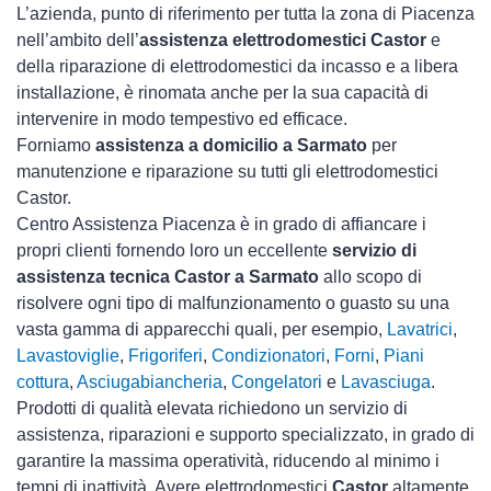
L’azienda, punto di riferimento per tutta la zona di Piacenza
nell’ambito dell’
assistenza elettrodomestici Castor
e
della riparazione di elettrodomestici da incasso e a libera
installazione, è rinomata anche per la sua capacità di
intervenire in modo tempestivo ed efficace.
Forniamo
assistenza a domicilio a Sarmato
per
manutenzione e riparazione su tutti gli elettrodomestici
Castor.
Centro Assistenza Piacenza è in grado di affiancare i
propri clienti fornendo loro un eccellente
servizio di
assistenza tecnica Castor a Sarmato
allo scopo di
risolvere ogni tipo di malfunzionamento o guasto su una
vasta gamma di apparecchi quali, per esempio,
Lavatrici
,
Lavastoviglie
,
Frigoriferi
,
Condizionatori
,
Forni
,
Piani
cottura
,
Asciugabiancheria
,
Congelatori
e
Lavasciuga
.
Prodotti di qualità elevata richiedono un servizio di
assistenza, riparazioni e supporto specializzato, in grado di
garantire la massima operatività, riducendo al minimo i
tempi di inattività. Avere elettrodomestici
Castor
altamente