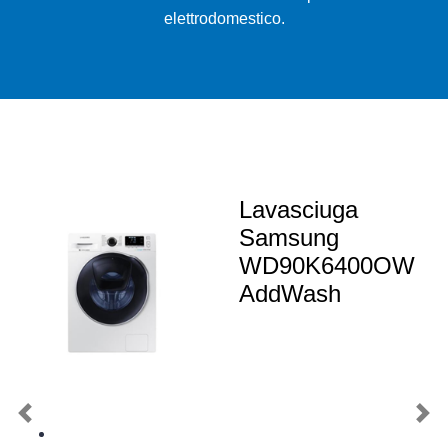
elettrodomestico.
Lavasciuga
Samsung
WD90K6400OW
AddWash
Previous
Nex