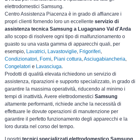
elettrodomestici Samsung.
Centro Assistenza Piacenza è in grado di affiancare i
propri clienti fornendo loro un eccellente
servizio di
assistenza tecnica Samsung a Lugagnano Val d'Arda
allo scopo di risolvere ogni tipo di malfunzionamento o
guasto su una vasta gamma di apparecchi quali, per
esempio,
Lavatrici
,
Lavastoviglie
,
Frigoriferi
,
Condizionatori
,
Forni
,
Piani cottura
,
Asciugabiancheria
,
Congelatori
e
Lavasciuga
.
Prodotti di qualità elevata richiedono un servizio di
assistenza, riparazioni e supporto specializzato, in grado di
garantire la massima operatività, riducendo al minimo i
tempi di inattività. Avere elettrodomestici
Samsung
altamente performanti, richiede anche la necessità di
effettuare le dovute operazioni di manutenzione per
garantire il perfetto funzionamento degli apparecchi e la
loro durata nel corso del tempo.
I nosrtri
tecnici specializzati elettrodomestico Samsung