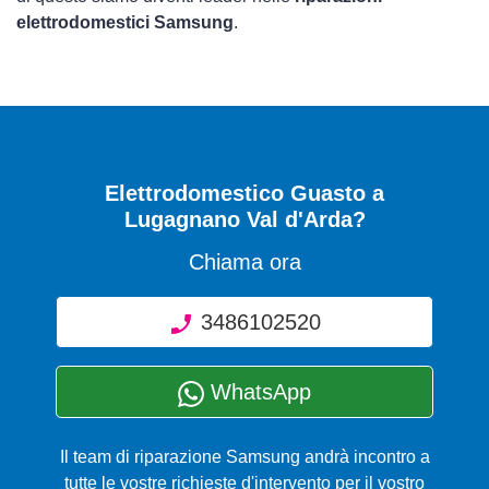
elettrodomestici Samsung
.
Elettrodomestico Guasto
a
Lugagnano Val d'Arda?
Chiama ora
3486102520
WhatsApp
Il team di riparazione Samsung andrà incontro a
tutte le vostre richieste d'intervento per il vostro