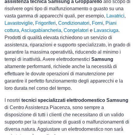
assistenza tecnica Samsung a Gropparello
allo scopo di
risolvere ogni tipo di malfunzionamento o guasto su una
vasta gamma di apparecchi quali, per esempio,
Lavatrici
,
Lavastoviglie
,
Frigoriferi
,
Condizionatori
,
Forni
,
Piani
cottura
,
Asciugabiancheria
,
Congelatori
e
Lavasciuga
.
Prodotti di qualità elevata richiedono un servizio di
assistenza, riparazioni e supporto specializzato, in grado di
garantire la massima operatività, riducendo al minimo i
tempi di inattività. Avere elettrodomestici
Samsung
altamente performanti, richiede anche la necessità di
effettuare le dovute operazioni di manutenzione per
garantire il perfetto funzionamento degli apparecchi e la
loro durata nel corso del tempo.
I nosrtri
tecnici specializzati elettrodomestico Samsung
di Centro Assistenza Piacenza, sono sempre a
disposizione di tutti i clienti che necessitano di un valido
supporto per la riparazione di guasti o malfunzionamenti di
diversa natura. Aggiustare un elettrodomestico non sarà