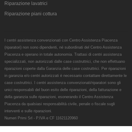
Riparazione lavatrici
Riparazione piani cottura
I centri assistenza convenzionati con Centro Assistenza Piacenza
(riparatori) non sono dipendenti, né subordinati del Centro Assistenza
Piacenza e operano in totale autonomia. Trattasi di centri assistenza
specializzati, non autorizzati dalle case costruttrici, che non effettuano
riparazioni coperte dalla Garanzia delle case costruttrici. Per riparazioni
in garanzia e/o centri autorizzati è necessario contattare direttamente le
case costruttrici. I centri assistenza convenzionati/riparatori sono gli
unici responsabili del buon esito delle riparazioni, della fatturazione e
della garanzia sulle riparazioni, esonerando il Centro Assistenza
Piacenza da qualsiasi responsabilità civile, penale o fiscale sugli
interventi e sulle riparazioni.
Numeri Primi Srl - P.IVA e CF 11621120960