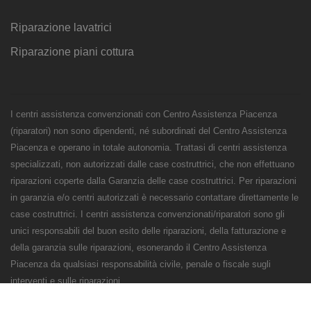
Riparazione lavatrici
Riparazione piani cottura
I centri assistenza convenzionati con Centro Assistenza Piacenza
(riparatori) non sono dipendenti, né subordinati del Centro Assistenza
Piacenza e operano in totale autonomia. Trattasi di centri assistenza
specializzati, non autorizzati dalle case costruttrici, che non effettuano
riparazioni coperte dalla Garanzia delle case costruttrici. Per riparazioni
in garanzia e/o centri autorizzati è necessario contattare direttamente le
case costruttrici. I centri assistenza convenzionati/riparatori sono gli
unici responsabili del buon esito delle riparazioni, della fatturazione e
della garanzia sulle riparazioni, esonerando il Centro Assistenza
Piacenza da qualsiasi responsabilità civile, penale o fiscale sugli
interventi e sulle riparazioni.
Numeri Primi Srl - P.IVA e CF 11621120960