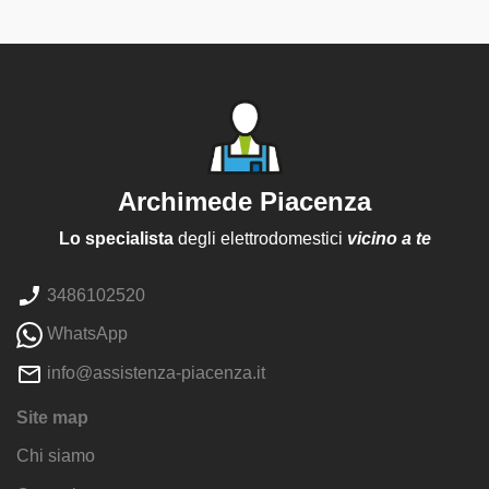
Archimede Piacenza
Lo specialista
degli elettrodomestici
vicino a te
3486102520
WhatsApp
info@assistenza-piacenza.it
Site map
Chi siamo