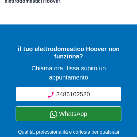
elettrodomestici Hoover
.
il tuo elettrodomestico Hoover non
funziona?
Chiama ora, fissa subito un
appuntamento
3486102520
WhatsApp
Qualità, professionalità e cortesia per qualsiasi