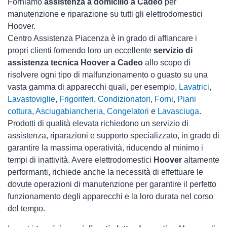
Forniamo
assistenza a domicilio a Cadeo
per
manutenzione e riparazione su tutti gli elettrodomestici
Hoover.
Centro Assistenza Piacenza è in grado di affiancare i
propri clienti fornendo loro un eccellente
servizio di
assistenza tecnica Hoover a Cadeo
allo scopo di
risolvere ogni tipo di malfunzionamento o guasto su una
vasta gamma di apparecchi quali, per esempio,
Lavatrici
,
Lavastoviglie
,
Frigoriferi
,
Condizionatori
,
Forni
,
Piani
cottura
,
Asciugabiancheria
,
Congelatori
e
Lavasciuga
.
Prodotti di qualità elevata richiedono un servizio di
assistenza, riparazioni e supporto specializzato, in grado di
garantire la massima operatività, riducendo al minimo i
tempi di inattività. Avere elettrodomestici
Hoover
altamente
performanti, richiede anche la necessità di effettuare le
dovute operazioni di manutenzione per garantire il perfetto
funzionamento degli apparecchi e la loro durata nel corso
del tempo.