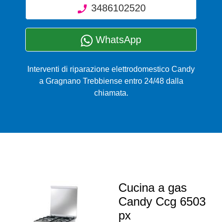
3486102520
WhatsApp
Interventi di riparazione elettrodomestico Candy
a Gragnano Trebbiense entro 24/48 dalla
chiamata.
Cucina a gas
Candy Ccg 6503
px