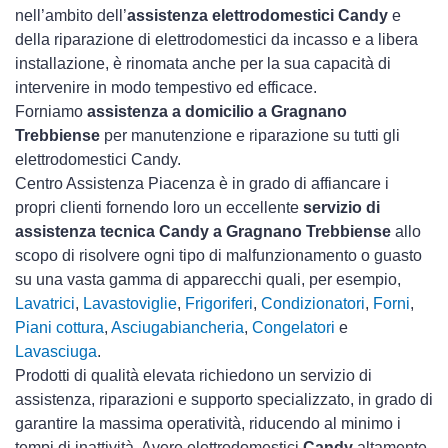
nell’ambito dell’
assistenza elettrodomestici Candy
e
della riparazione di elettrodomestici da incasso e a libera
installazione, è rinomata anche per la sua capacità di
intervenire in modo tempestivo ed efficace.
Forniamo
assistenza a domicilio a Gragnano
Trebbiense
per manutenzione e riparazione su tutti gli
elettrodomestici Candy.
Centro Assistenza Piacenza è in grado di affiancare i
propri clienti fornendo loro un eccellente
servizio di
assistenza tecnica Candy a Gragnano Trebbiense
allo
scopo di risolvere ogni tipo di malfunzionamento o guasto
su una vasta gamma di apparecchi quali, per esempio,
Lavatrici
,
Lavastoviglie
,
Frigoriferi
,
Condizionatori
,
Forni
,
Piani cottura
,
Asciugabiancheria
,
Congelatori
e
Lavasciuga
.
Prodotti di qualità elevata richiedono un servizio di
assistenza, riparazioni e supporto specializzato, in grado di
garantire la massima operatività, riducendo al minimo i
tempi di inattività. Avere elettrodomestici
Candy
altamente