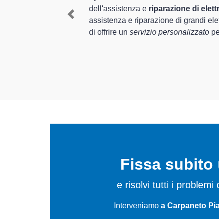
I tecnici sp
rofessionalità ed esperienza per
Piacentino e
Previous
di elettrodomestici Candy
, è in grado
mediante il 
 Piacentino.
In più,
i tec
da riparare 
Fissa subit
e risolvi tutti i proble
Interveniamo
a Carpaneto Pia