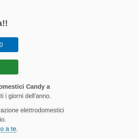
!!
0
domestici Candy a
ti i giorni dell’anno.
razione elettrodomestici
io.
no a te
.