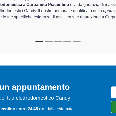
ecializzati di Centro Assistenza Piacenza sono in grado di garanti
 provincia per quel che riguarda la sistemazione e la
riparazio
ripristino rapido del corretto funzionamento degli apparecchi.
nici Candy specializzati
di Centro Assistenza Piacenza sono in gr
per farli tornare perfettamente funzionanti e durare a lungo nel t
o un appuntamento
mi del tuo elettrodomestico Candy!
centino entro 24/48 ore
dalla chiamata