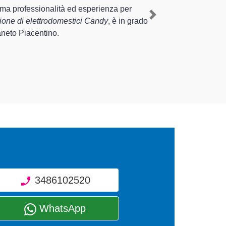
re al cliente esperienza pluriennale nel territorio di Carpaneto
ne del tuo elettrodomestico Candy a Carpaneto Piacentino
,
Next
ado di fornire interventi di diverse tipologie sugli elettrodomest
empo.
3486102520
WhatsApp