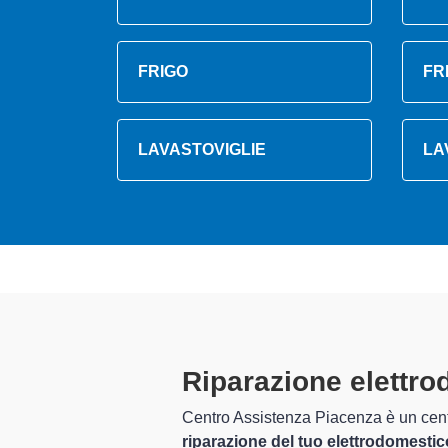
FRIGO
FR
LAVASTOVIGLIE
LA
tino
Tecnic
altame
 un servizio completo per la
issimi anni nel settore