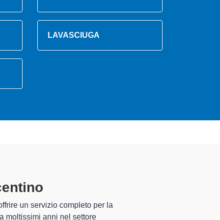
LAVASCIUGA
neto Piacentino
specializzati