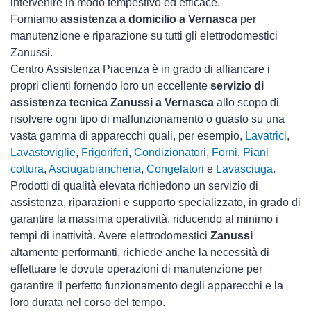
intervenire in modo tempestivo ed efficace.
Forniamo
assistenza a domicilio a Vernasca
per
manutenzione e riparazione su tutti gli elettrodomestici
Zanussi.
Centro Assistenza Piacenza è in grado di affiancare i
propri clienti fornendo loro un eccellente
servizio di
assistenza tecnica Zanussi a Vernasca
allo scopo di
risolvere ogni tipo di malfunzionamento o guasto su una
vasta gamma di apparecchi quali, per esempio,
Lavatrici
,
Lavastoviglie
,
Frigoriferi
,
Condizionatori
,
Forni
,
Piani
cottura
,
Asciugabiancheria
,
Congelatori
e
Lavasciuga
.
Prodotti di qualità elevata richiedono un servizio di
assistenza, riparazioni e supporto specializzato, in grado di
garantire la massima operatività, riducendo al minimo i
tempi di inattività. Avere elettrodomestici
Zanussi
altamente performanti, richiede anche la necessità di
effettuare le dovute operazioni di manutenzione per
garantire il perfetto funzionamento degli apparecchi e la
loro durata nel corso del tempo.