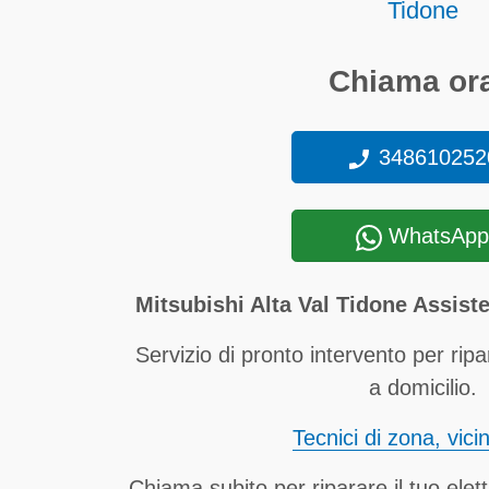
Tidone
Chiama ora
348610252
WhatsApp
Mitsubishi Alta Val Tidone Assist
Servizio di pronto intervento per ripa
a domicilio.
Tecnici di zona, vici
Chiama subito per riparare il tuo elet