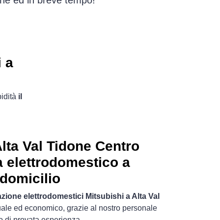
done ed in breve tempo!
 a
pidità
il
Alta Val Tidone Centro
 elettrodomestico a
domicilio
azione elettrodomestici Mitsubishi a Alta Val
tuale ed economico, grazie al nostro personale
o di provata esperienza.