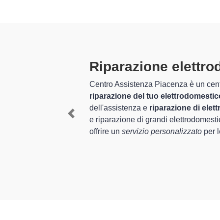
Tecnici Elett
preparati
zio completo per la
ni nel settore
I tecnici specializzati di
perienza per assistenza
e provincia per quel che 
Previous
itsubishi
, è in grado di
ripristino rapido del corr
In più,
i tecnici Mitsubish
elettrodomestici da ripara