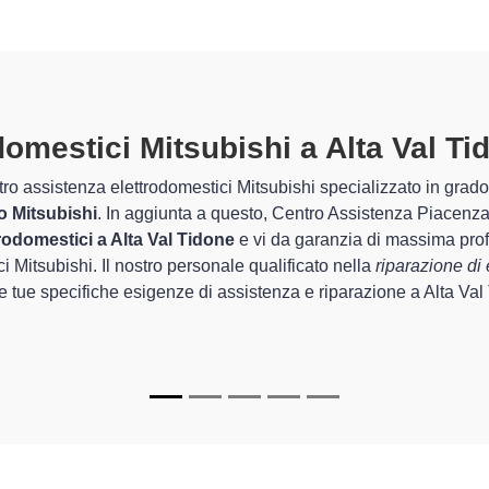
rodomestici Mitsubishi A Alta Val 
 Centro Assistenza Piacenza sono in grado di garantire al cliente 
riguarda la sistemazione e la
riparazione del tuo elettrodomest
etto funzionamento degli apparecchi.
i specializzati
di Centro Assistenza Piacenza sono in grado di for
re per farli tornare perfettamente funzionanti e durare a lungo n