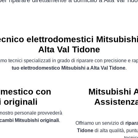
per riparare direttamente a domicilio a Alta Val Ti
ecnico elettrodomestici Mitsubishi
Alta Val Tidone
mo tecnici specializzati in grado di riparare con precisione e ra
tuo elettrodomestico Mitsubishi a Alta Val Tidone
.
omestico con
Mitsubishi 
 originali
Assistenza
il nostro personale provvederà
icambi Mitsubishi originali
.
Offriamo un servizio di
ripar
Tidone
di alta qualità, pun
tecnic