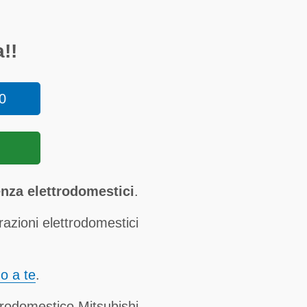
!!
0
enza elettrodomestici
.
razioni elettrodomestici
no a te
.
trodomestico Mitsubishi.