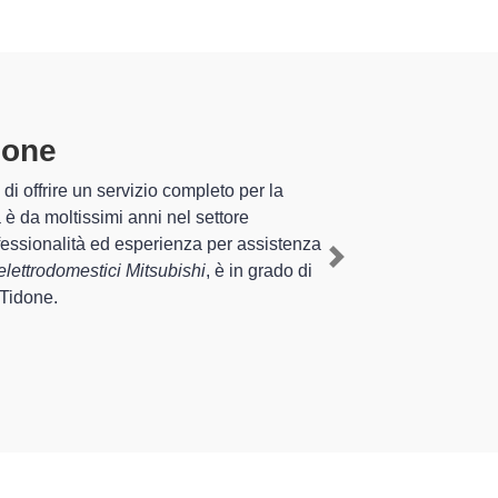
Tidone
specializzati altamente
esperienza pluriennale nel territorio di Alta Val Tidone
ico Mitsubishi a Alta Val Tidone
, mediante il
Next
nire interventi di diverse tipologie sugli
el tempo.