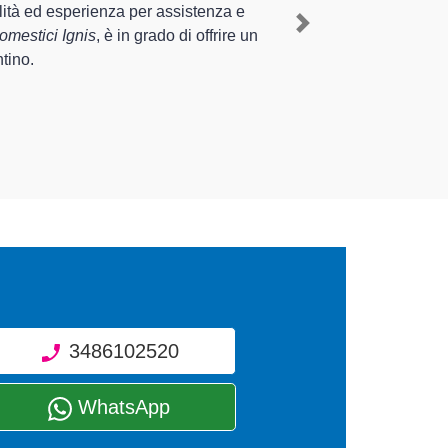
lettrodomestico Ignis a Carpaneto Piacentino
,
Next
nterventi di diverse tipologie sugli elettrodomestici
3486102520
WhatsApp