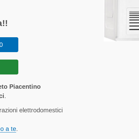
!!
0
eto Piacentino
ci
.
razioni elettrodomestici
no a te
.