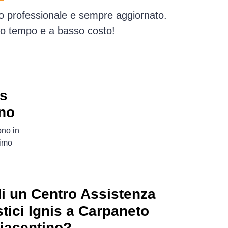
io professionale e sempre aggiornato.
simo tempo e a basso costo!
is
ino
ono in
rimo
i un Centro Assistenza
tici Ignis a Carpaneto
iacentino?