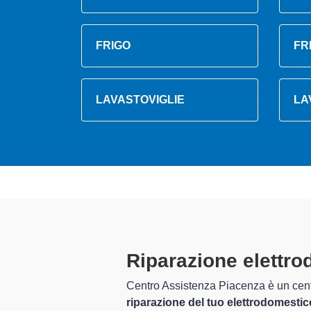
FRIGO
FR
LAVASTOVIGLIE
LA
Tecnici Elett
altamente pre
mpleto per la
 settore dell'assistenza
I tecnici specializzati di