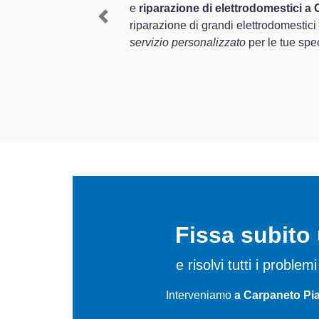
 per assistenza e
Piacentino e provincia pe
Previous
n grado di offrire un
mediante il ripristino rap
In più,
i tecnici Ignis spe
da riparare per farli torn
Fissa subit
e risolvi tutti i proble
Interveniamo
a Carpaneto Pia