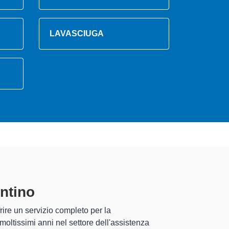
LAVASCIUGA
centino
specializzati
 esperienza pluriennale nel territorio di Carpaneto